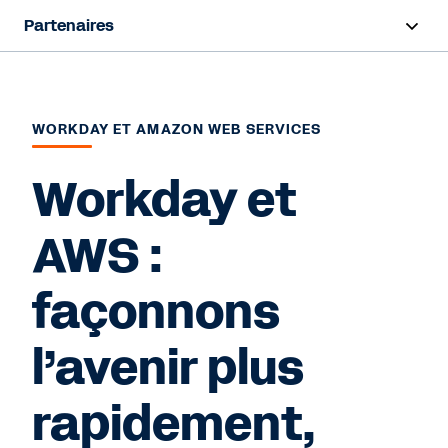
Partenaires
Survol
Trouver un partenaire
WORKDAY ET AMAZON WEB SERVICES
Devenir un partenaire
Workday et
AWS :
Nous contacter
façonnons
l’avenir plus
rapidement,