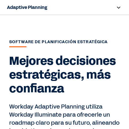
Adaptive Planning
Resumen
Capacidades de IA
SOFTWARE DE PLANIFICACIÓN ESTRATÉGICA
Capacidades
Mejores decisiones
Beneficios
estratégicas, más
Sectores
confianza
Recursos
Workday Adaptive Planning utiliza
Hablar con ventas
Workday Illuminate para ofrecerle un
roadmap claro para su futuro, alineando