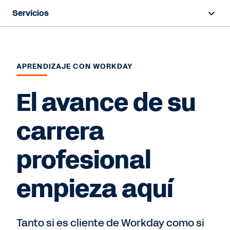
Servicios
Información general
Implementación
APRENDIZAJE CON WORKDAY
Formación y certificaciones
El avance de su
Success Plans
carrera
Soporte
profesional
Hablar con ventas
empieza aquí
Tanto si es cliente de Workday como si