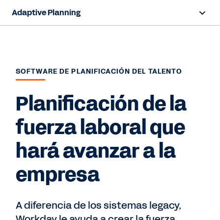
Adaptive Planning
Resumen
Capacidades de IA
SOFTWARE DE PLANIFICACIÓN DEL TALENTO
Capacidades
Planificación de la
Beneficios
fuerza laboral que
Sectores
hará avanzar a la
Recursos
empresa
Hablar con ventas
A diferencia de los sistemas legacy,
Workday le ayuda a crear la fuerza