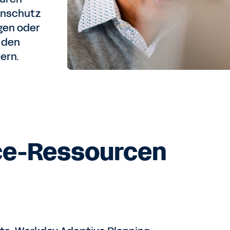
enschutz
gen oder
 den
ern.
ce-Ressourcen