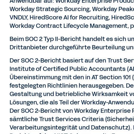
Anwendbar auf: Workday Enterprise Produc
Workday Strategic Sourcing, Workday Peak
VNDLY, HiredScore AI for Recruiting, HiredSco
Workday Contract Lifecycle Management, po
Beim SOC 2 Typ II-Bericht handelt es sich 
Drittanbieter durchgeführte Beurteilung u
Der SOC 2-Bericht basiert auf den Trust Se
Institute of Certified Public Accountants (AI
Übereinstimmung mit den in AT Section 101
festgelegten Richtlinien herausgegeben. De
Gestaltung und betriebliche Wirksamkeit von
Lösungen, die als Teil der Workday-Anwen
Der SOC 2-Bericht von Workday Enterprise 
sämtliche Trust Services Criteria (Sicherhei
Verarbeitungsintegrität und Datenschutz). 