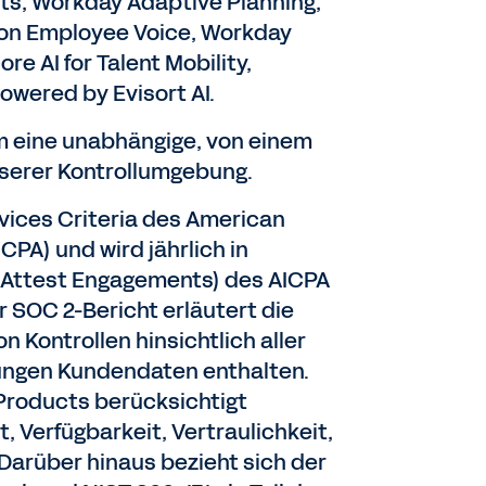
ts, Workday Adaptive Planning,
on Employee Voice, Workday
re AI for Talent Mobility,
wered by Evisort AI.
um eine unabhängige, von einem
nserer Kontrollumgebung.
rvices Criteria des American
CPA) und wird jährlich in
 (Attest Engagements) des AICPA
r SOC 2-Bericht erläutert die
 Kontrollen hinsichtlich aller
dungen Kundendaten enthalten.
Products berücksichtigt
t, Verfügbarkeit, Vertraulichkeit,
Darüber hinaus bezieht sich der