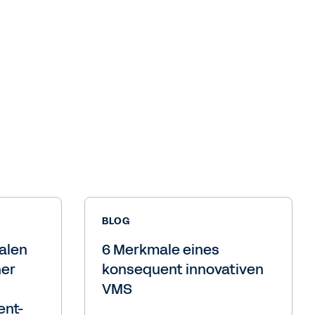
BLOG
alen
6 Merkmale eines
ner
konsequent innovativen
VMS
nt-