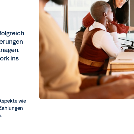
folgreich
rderungen
anagen.
ork ins
 Aspekte wie
 Zahlungen
.