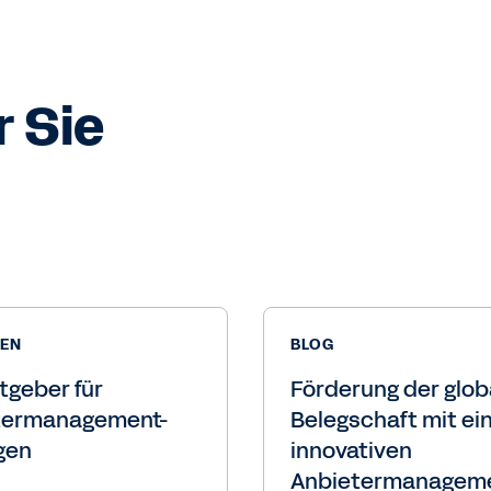
 Sie
DEN
BLOG
tgeber für
Förderung der glob
termanagement-
Belegschaft mit ei
gen
innovativen
Anbietermanageme