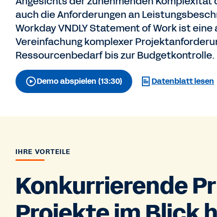
Angesichts der zunehmenden Komplexität d
auch die Anforderungen an Leistungsbesch
Workday VNDLY Statement of Work ist eine a
Vereinfachung komplexer Projektanforder
Ressourcenbedarf bis zur Budgetkontrolle.
Demo abspielen (13:30)
Datenblatt lesen
IHRE VORTEILE
Konkurrierende Pr
Projekte im Blick 