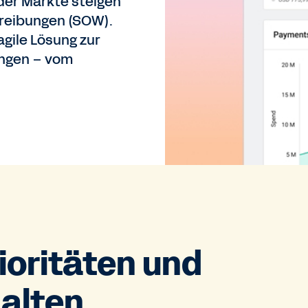
er Märkte steigen
reibungen (SOW).
gile Lösung zur
ungen – vom
ioritäten und
halten