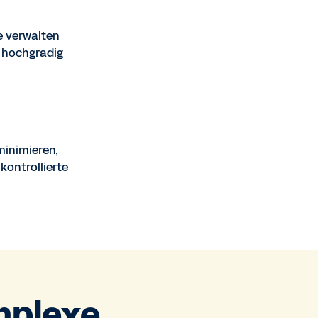
e verwalten
 hochgradig
minimieren,
kontrollierte
mplexe