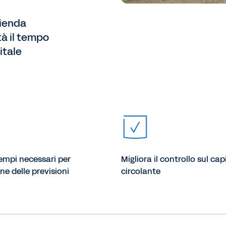
zienda
tà il tempo
itale
empi necessari per
Migliora il controllo sul cap
ne delle previsioni
circolante