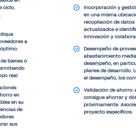
ealice en
 ciclo,
Incorporación y gestió
.
en una misma ubicació
recopilación de datos
actualizados e identi
blique
innovación y colabora
roveedores a
 óptimo.
Desempeño de proveed
abastecimiento median
 de bienes o
desempeño, en particu
permitiendo
planes de desarrollo. 
po real.
el desempeño, los cont
aciones
Validación de ahorro
ahorro en
consigue ahorrar y dó
ibles en su
próximamente. Asocie 
dencias de
proyecto específicos.
edores
rar sus