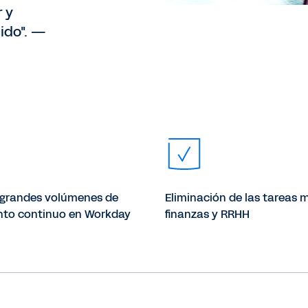
r y
cido". —
 grandes volúmenes de
Eliminación de las tareas 
nto continuo en Workday
finanzas y RRHH