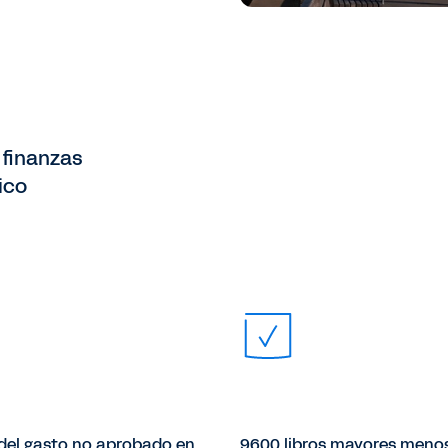
 finanzas
ico
del gasto no aprobado en
9600 libros mayores meno