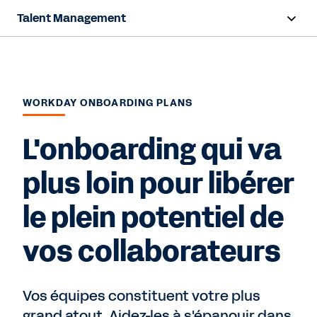
Talent Management
Aperçu
Fonctionnalités
WORKDAY ONBOARDING PLANS
Ressources
L'onboarding qui va
Nous contacter
plus loin pour libérer
le plein potentiel de
vos collaborateurs
Vos équipes constituent votre plus
grand atout. Aidez-les à s'épanouir dans