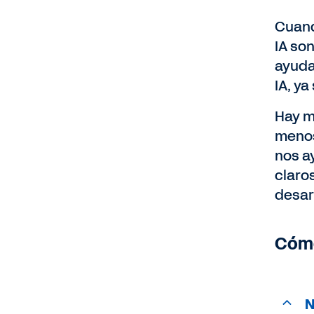
Cuand
IA so
ayuda
IA, y
Hay m
menos
nos a
claro
desar
Cómo
N