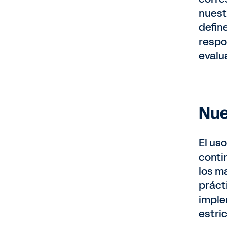
nuest
defin
respo
evalu
Nue
El us
conti
los m
práct
imple
estri