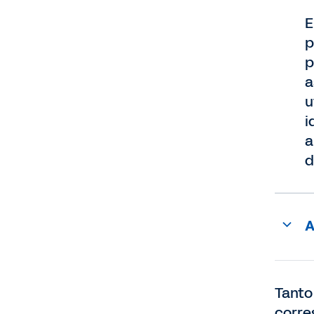
E
p
p
a
u
i
a
d
A
Tanto
corre