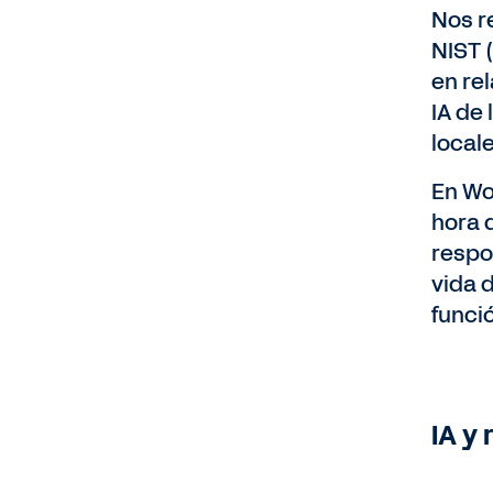
Nos r
NIST 
en re
IA de
local
En Wo
hora 
respo
vida 
funci
IA y