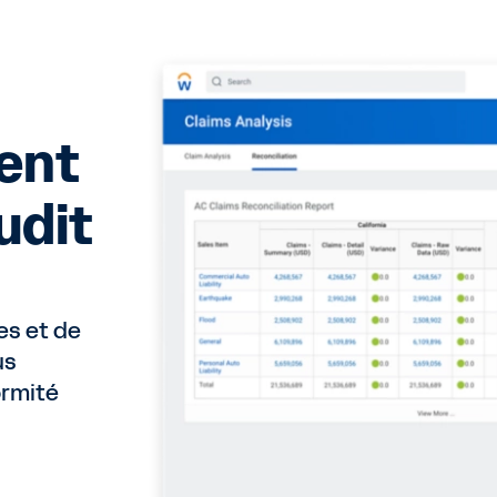
ent
udit
es et de
us
ormité