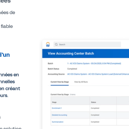
nées
nées de
fiable
d'un
onnées en
nnelles
 en créant
urs.
s
e solution,