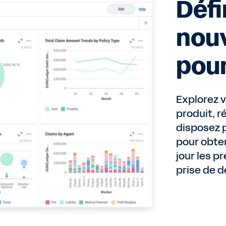
Défi
nou
pour
Explorez v
produit, r
disposez p
pour obten
jour les p
prise de d