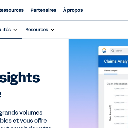
Ressources
Partenaires
À propos
lités
Resources
nsights
e
 grands volumes
les et vous offre