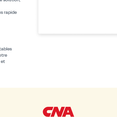
us rapide
tables
otre
 et