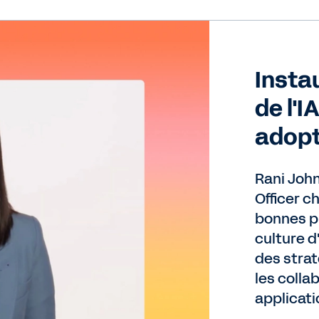
Insta
de l'I
adopt
Rani John
Officer c
bonnes p
culture d
des strat
les collab
applicati