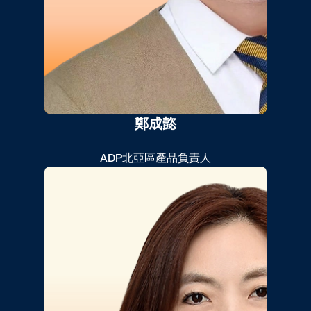
鄭成㦤
ADP北亞區產品負責人